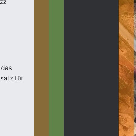
azz
 das
rsatz für