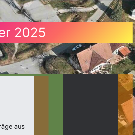
er 2025
räge aus