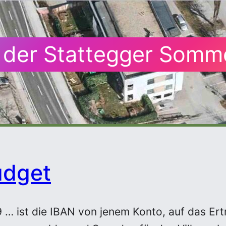
 der Stattegger Somm
udget
… ist die IBAN von jenem Konto, auf das Ert