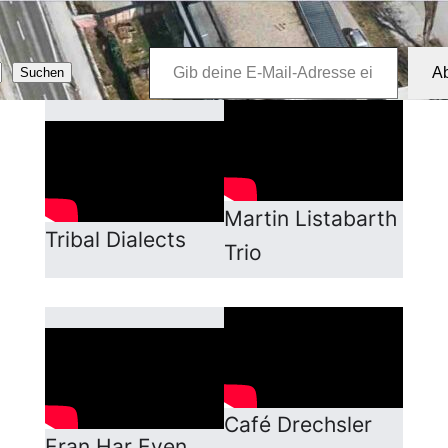
Gib deine E-Mail-Adresse ein …
A
Suchen
Martin Listabarth
Tribal Dialects
Trio
Café Drechsler
Eran Har Even