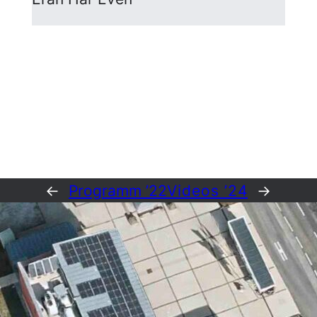
←
Programm ’22
Videos ’24
→