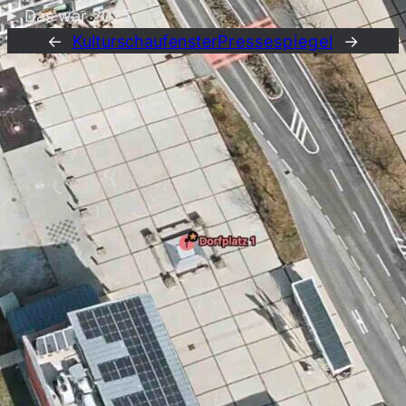
Das war 2025
←
Kulturschaufenster
Pressespiegel
→